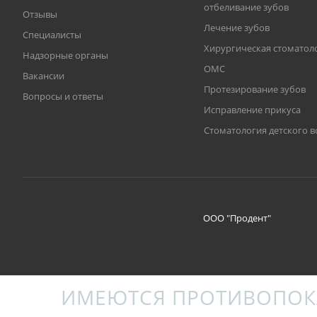
отбеливание зубов
Отзывы
Лечение зубов
Специалисты
Хирургическая стоматол
Надзорные органы
ОМС
Вакансии
Протезирование зубов
Вопросы и ответы
Исправление прикуса
Стоматология детского в
ООО "Продент"
ИМЕЮТСЯ ПРОТИВОПОК