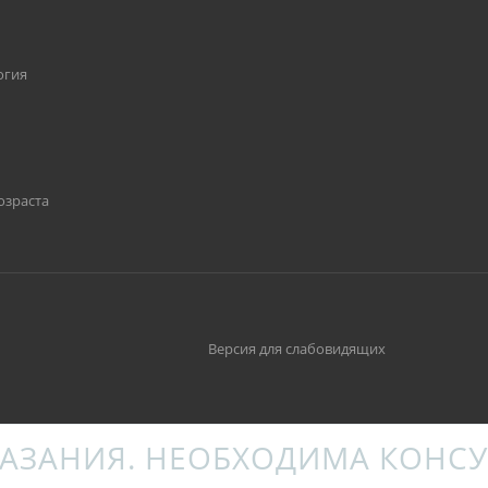
огия
озраста
Версия для слабовидящих
АЗАНИЯ. НЕОБХОДИМА КОНСУ