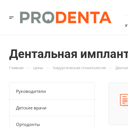
У
Дентальная имплант
—
—
—
Главная
Цены
Хирургическая стоматология
Дентал
Руководители
Детские врачи
Ортодонты