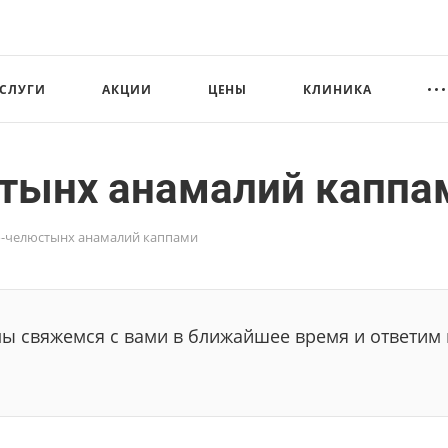
СЛУГИ
АКЦИИ
ЦЕНЫ
КЛИНИКА
стынх анамалий каппа
о-челюстынх анамалий каппами
мы свяжемся с вами в ближайшее время и ответим 