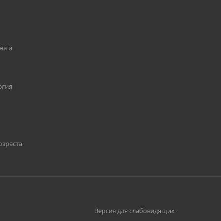
на и
огия
озраста
Версия для слабовидящих