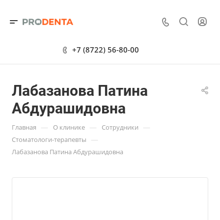
+7 (8722) 56-80-00
Лабазанова Патина
Абдурашидовна
—
—
—
Главная
О клинике
Сотрудники
—
Стоматологи-терапевты
Лабазанова Патина Абдурашидовна